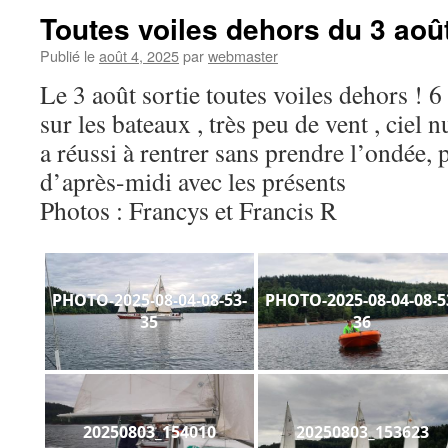
Toutes voiles dehors du 3 aoû
Publié le
août 4, 2025
par
webmaster
Le 3 août sortie toutes voiles dehors ! 
sur les bateaux , très peu de vent , ciel
a réussi à rentrer sans prendre l’ondée, p
d’après-midi avec les présents
Photos : Francys et Francis R
PHOTO-2025-08-04-08-53-
PHOTO-2025-08-04-08-5
35
36
20250803_154010
20250803_153623