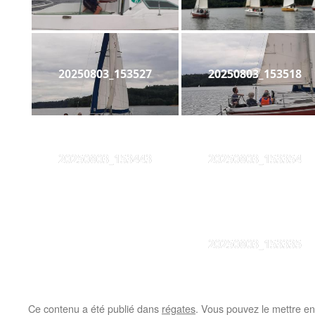
20250803_153527
20250803_153518
20250803_153443
20250803_153354
20250803_153335
Ce contenu a été publié dans
régates
. Vous pouvez le mettre en