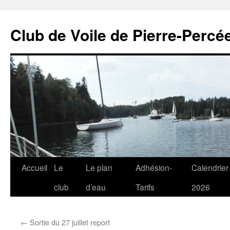
Club de Voile de Pierre-Percée
Aller
Accueil
Le
Le plan
Adhésion-
Calendrier
au
club
d’eau
Tarifs
2026
contenu
←
Sortie du 27 juillet report