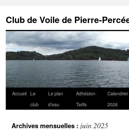
Club de Voile de Pierre-Percée
Aller
Accueil
Le
Le plan
Adhésion-
Calendrier
au
club
d’eau
Tarifs
2026
contenu
juin 2025
Archives mensuelles :