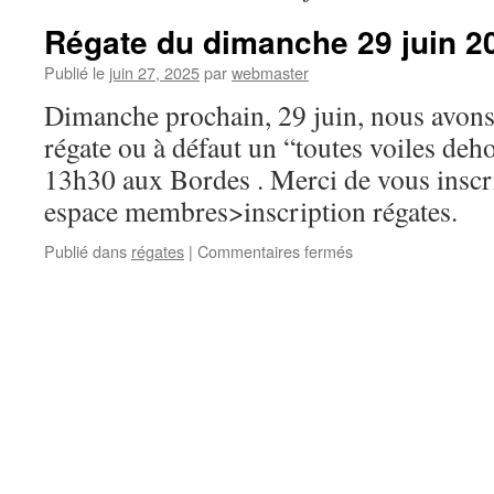
Régate du dimanche 29 juin 2
Publié le
juin 27, 2025
par
webmaster
Dimanche prochain, 29 juin, nous avo
régate ou à défaut un “toutes voiles deh
13h30 aux Bordes . Merci de vous inscrir
espace membres>inscription régates.
sur
Publié dans
régates
|
Commentaires fermés
Régate
du
dimanche
29
juin
2025