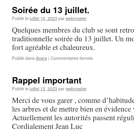
Bordes
Soirée du 13 juillet.
Publié le
juillet 16, 2023
par
webmaster
Quelques membres du club se sont retro
traditionnelle soirée du 13 juillet. Un 
fort agréable et chaleureux.
sur
Publié dans
divers
|
Commentaires fermés
Soirée
du
13
Rappel important
juillet.
Publié le
juillet 12, 2023
par
webmaster
Merci de vous garer , comme d’habitude,
les arbres et de mettre bien en évidence
Actuellement les autorités passent régul
Cordialement Jean Luc