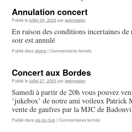
Annulation concert
Publié le
juillet 29, 2023
par
webmaster
En raison des conditions incertaines de 
soir est annulé
sur
Publié dans
divers
|
Commentaires fermés
Annulation
concert
Concert aux Bordes
Publié le
juillet 27, 2023
par
webmaster
Samedi à partir de 20h vous pouvez veni
‘jukebox’ de notre ami voileux Patrick 
vente de gaufres par la MJC de Badonvil
sur
Publié dans
vie du club
|
Commentaires fermés
Concert
aux