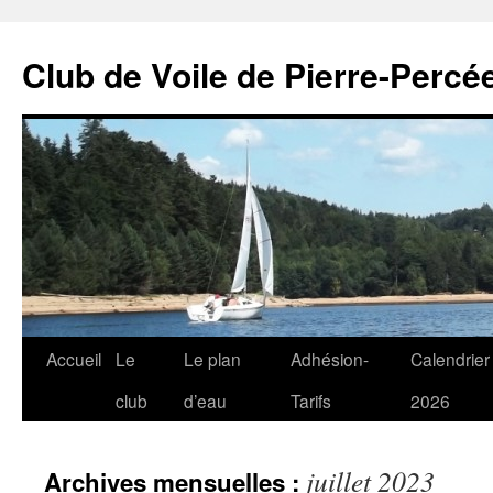
Club de Voile de Pierre-Percée
Aller
Accueil
Le
Le plan
Adhésion-
Calendrier
au
club
d’eau
Tarifs
2026
contenu
juillet 2023
Archives mensuelles :