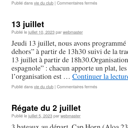
sur
Publié dans
vie du club
|
Commentaires fermés
Rappel
important
13 juillet
Publié le
juillet 10, 2023
par
webmaster
Jeudi 13 juillet, nous avons programmé 
dehors” à partir de 13h30 suivi de la tra
13 juillet à partir de 18h30.Organisatio
espagnole” : chacun apporte un plat, les
l’organisation est …
Continuer la lectu
sur
Publié dans
vie du club
|
Commentaires fermés
13
juillet
Régate du 2 juillet
Publié le
juillet 5, 2023
par
webmaster
3 bateaux au départ, Cap Horn (Aloa 23