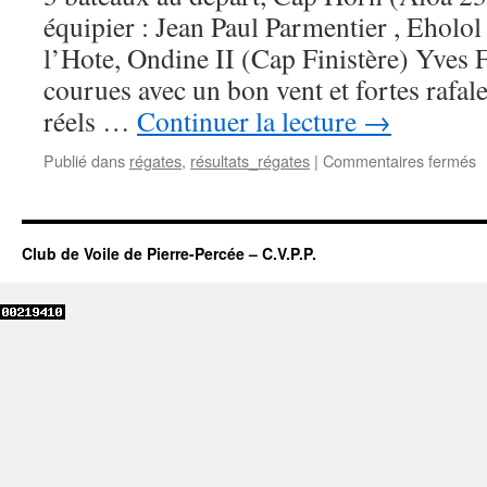
équipier : Jean Paul Parmentier , Eholol
l’Hote, Ondine II (Cap Finistère) Yves 
courues avec un bon vent et fortes rafal
réels …
Continuer la lecture
→
s
Publié dans
régates
,
résultats_régates
|
Commentaires fermés
R
d
2
ju
Club de Voile de Pierre-Percée – C.V.P.P.