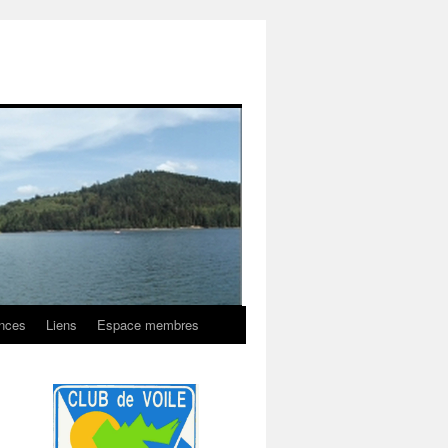
onces
Liens
Espace membres