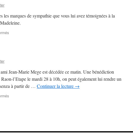
ter
s les marques de sympathie que vous lui avez témoignées à la
 Madeleine.
sur
ermés
Remerciements
ter
 ami Jean-Marie Mege est décédée ce matin. Une bénédiction
de Raon-l’Etape le mardi 28 à 10h, on peut également lui rendre un
senza à partir de …
Continuer la lecture
→
sur
ermés
Triste
nouvelle