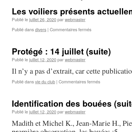
Les voiliers présents actuelle
Publié le
juillet 26, 2020
par
webmaster
sur
Publié dans
divers
|
Commentaires fermés
Les
voiliers
présents
Protégé : 14 juillet (suite)
actuellement
sur
Publié le
juillet 12, 2020
par
webmaster
le
Il n’y a pas d’extrait, car cette publicati
lac
…
sur
Publié dans
vie du club
|
Commentaires fermés
Protégé :
14
juillet
Identification des bouées (suit
(suite)
Publié le
juillet 12, 2020
par
webmaster
Madith et Michel K., Jean-Marie H., Pie
première observation, les