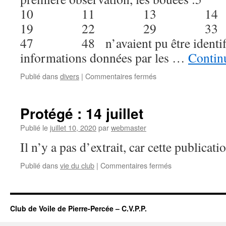
10 11 13 
19 22 29 
47 48 n’avaient pu être identifié
informations données par les …
Continu
sur
Publié dans
divers
|
Commentaires fermés
Identification
des
bouées
Protégé : 14 juillet
(suite)
Publié le
juillet 10, 2020
par
webmaster
Il n’y a pas d’extrait, car cette publicati
sur
Publié dans
vie du club
|
Commentaires fermés
Protégé :
14
juillet
Club de Voile de Pierre-Percée – C.V.P.P.