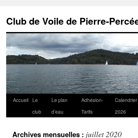
Club de Voile de Pierre-Percée
Aller
Accueil
Le
Le plan
Adhésion-
Calendrier
au
club
d’eau
Tarifs
2026
contenu
juillet 2020
Archives mensuelles :