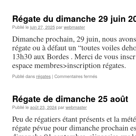
Sortie
du
27
Régate du dimanche 29 juin 2
juillet
report
Publié le
juin 27, 2025
par
webmaster
Dimanche prochain, 29 juin, nous avo
régate ou à défaut un “toutes voiles deh
13h30 aux Bordes . Merci de vous inscrir
espace membres>inscription régates.
sur
Publié dans
régates
|
Commentaires fermés
Régate
du
dimanche
Régate de dimanche 25 août
29
juin
Publié le
août 23, 2024
par
webmaster
2025
Peu de régatiers étant présents et la mét
régate pévue pour dimanche prochain es