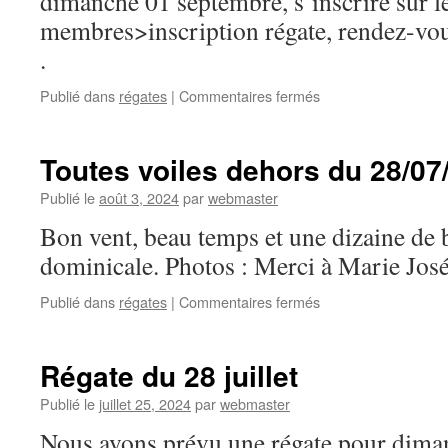
dimanche 01 septembre, s’inscrire sur le
membres>inscription régate, rendez-vo
.
sur
Publié dans
régates
|
Commentaires fermés
Régate
de
dimanche
Toutes voiles dehors du 28/07
25
août
Publié le
août 3, 2024
par
webmaster
Bon vent, beau temps et une dizaine de b
dominicale. Photos : Merci à Marie José
sur
Publié dans
régates
|
Commentaires fermés
Toutes
voiles
dehors
Régate du 28 juillet
du
28/07/24
Publié le
juillet 25, 2024
par
webmaster
Nous avons prévu une régate pour dima