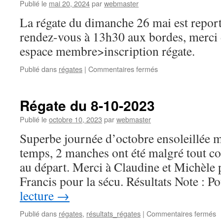
Publié le
mai 20, 2024
par
webmaster
La régate du dimanche 26 mai est report
rendez-vous à 13h30 aux bordes, merci 
espace membre>inscription régate.
sur
Publié dans
régates
|
Commentaires fermés
Régate
du
26
Régate du 8-10-2023
mai
Publié le
octobre 10, 2023
par
webmaster
Superbe journée d’octobre ensoleillée ma
temps, 2 manches ont été malgré tout c
au départ. Merci à Claudine et Michèle p
Francis pour la sécu. Résultats Note : 
lecture
→
s
Publié dans
régates
,
résultats_régates
|
Commentaires fermés