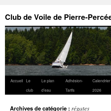
Club de Voile de Pierre-Percée
Aller
Accueil
Le
Le plan
Adhésion-
Calendrier
au
club
d’eau
Tarifs
2026
contenu
régates
Archives de catégorie :