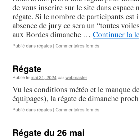
de vous inscrire sur le site dans espac
régate. Si le nombre de participants est i
absence de jury ce sera un “toutes voil
aux Bordes dimanche …
Continuer la l
sur
Publié dans
régates
|
Commentaires fermés
Régate
du
28
Régate
juillet
Publié le
mai 31, 2024
par
webmaster
Vu les conditions météo et le manque de 
équipages), la régate de dimanche procha
sur
Publié dans
régates
|
Commentaires fermés
Régate
Régate du 26 mai