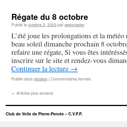
R
d
8
Régate du 8 octobre
1
2
Publié le
octobre 2, 2023
par
webmaster
L’été joue les prolongations et la météo
beau soleil dimanche prochain 8 octobr
refaire une régate, Si vous êtes intéréss
inscrire sur le site et rendez-vous dim
Continuer la lecture
→
sur
Publié dans
régates
|
Commentaires fermés
Régate
du
←
Articles plus anciens
8
octobre
Club de Voile de Pierre-Percée – C.V.P.P.