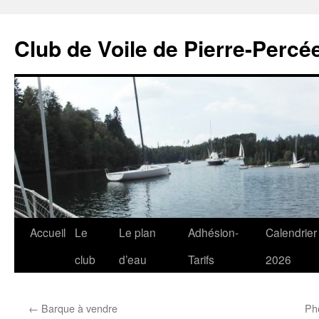
Club de Voile de Pierre-Percée
Aller
Accueil
Le
Le plan
Adhésion-
Calendrier
au
club
d’eau
Tarifs
2026
contenu
←
Barque à vendre
Pho