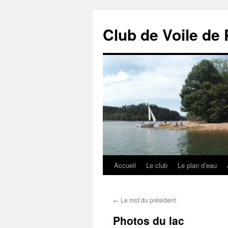
Club de Voile de 
Accueil
Le club
Le plan d’eau
Aller
au
←
Le mot du président
contenu
Photos du lac