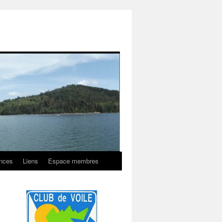
onces
Liens
Espace membres