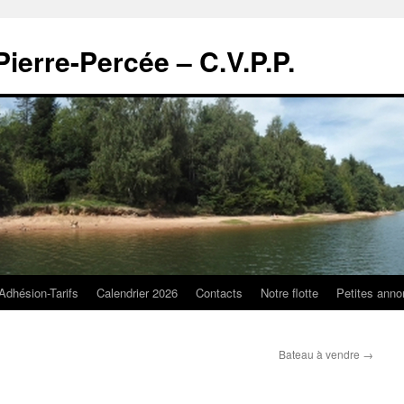
Pierre-Percée – C.V.P.P.
Adhésion-Tarifs
Calendrier 2026
Contacts
Notre flotte
Petites ann
Bateau à vendre
→