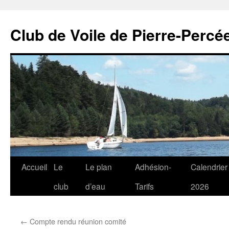
Club de Voile de Pierre-Percée
Aller
Accueil
Le
Le plan
Adhésion-
Calendrier
au
club
d’eau
Tarifs
2026
contenu
←
Compte rendu réunion comité