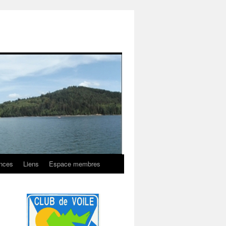
onces
Liens
Espace membres