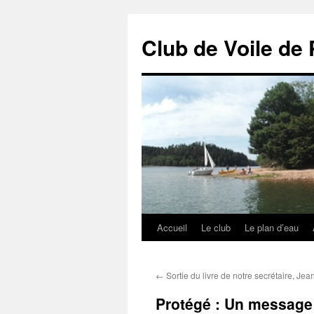
Club de Voile de 
Accueil
Le club
Le plan d’eau
Aller
au
←
Sortie du livre de notre secrétaire, Jea
contenu
Protégé : Un message 