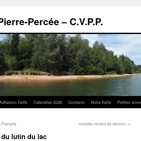
Pierre-Percée – C.V.P.P.
Adhésion-Tarifs
Calendrier 2026
Contacts
Notre flotte
Petites ann
n François
comptes rendus de réunion
→
du lutin du lac