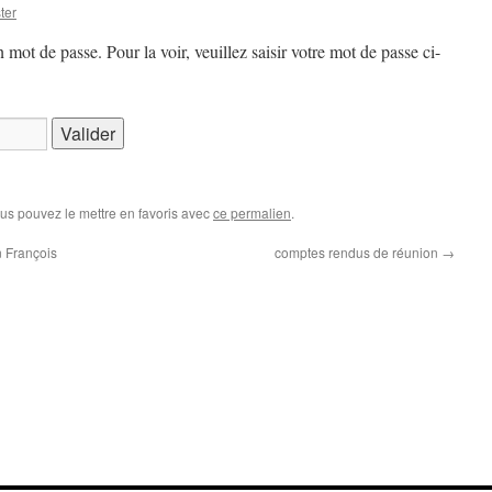
ter
 mot de passe. Pour la voir, veuillez saisir votre mot de passe ci-
ous pouvez le mettre en favoris avec
ce permalien
.
n François
comptes rendus de réunion
→