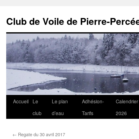
Club de Voile de Pierre-Percée
Aller
Accueil
Le
Le plan
Adhésion-
Calendrier
au
club
d’eau
Tarifs
2026
contenu
←
Regate du 30 avril 2017