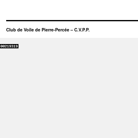
l’eau
des
bateaux)
Club de Voile de Pierre-Percée – C.V.P.P.