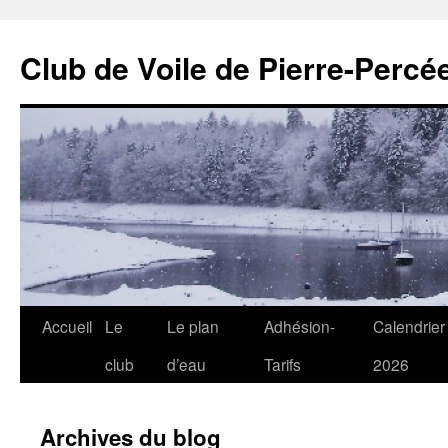
Club de Voile de Pierre-Percée
Aller
Accueil
Le
Le plan
Adhésion-
Calendrier
au
club
d’eau
Tarifs
2026
contenu
Archives du blog