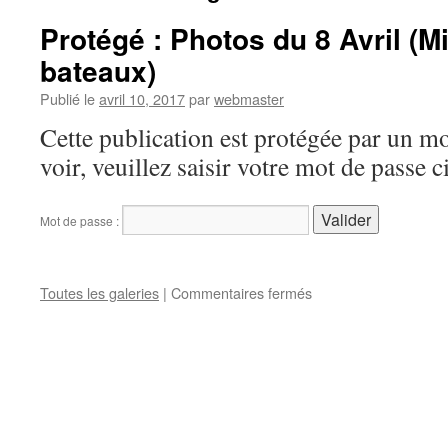
Protégé : Photos du 8 Avril (M
bateaux)
Publié le
avril 10, 2017
par
webmaster
Cette publication est protégée par un mo
voir, veuillez saisir votre mot de passe 
Mot de passe :
sur
Toutes les galeries
|
Commentaires fermés
Protégé :
Photos
du
8
Avril
(Mise
à