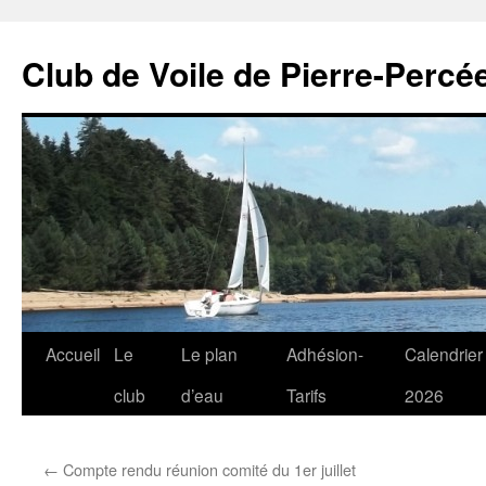
Club de Voile de Pierre-Percée
Aller
Accueil
Le
Le plan
Adhésion-
Calendrier
au
club
d’eau
Tarifs
2026
contenu
←
Compte rendu réunion comité du 1er juillet