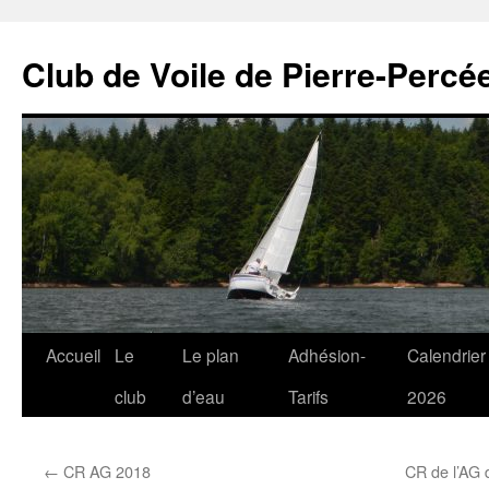
Club de Voile de Pierre-Percée
Aller
Accueil
Le
Le plan
Adhésion-
Calendrier
au
club
d’eau
Tarifs
2026
contenu
←
CR AG 2018
CR de l’AG 