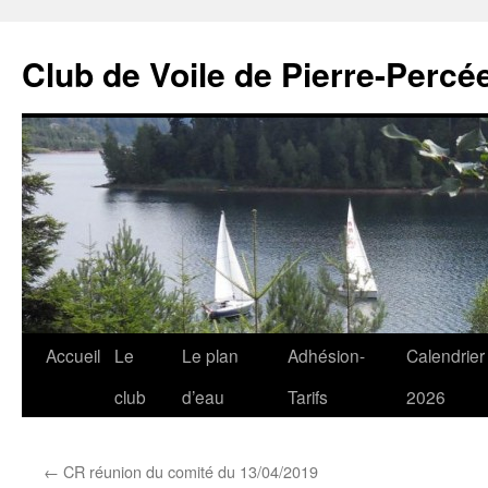
Club de Voile de Pierre-Percée
Aller
Accueil
Le
Le plan
Adhésion-
Calendrier
au
club
d’eau
Tarifs
2026
contenu
←
CR réunion du comité du 13/04/2019