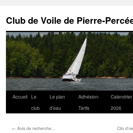
Club de Voile de Pierre-Percée
Aller
Accueil
Le
Le plan
Adhésion-
Calendrier
au
club
d’eau
Tarifs
2026
contenu
←
Avis de recherche…
Clin d’oe