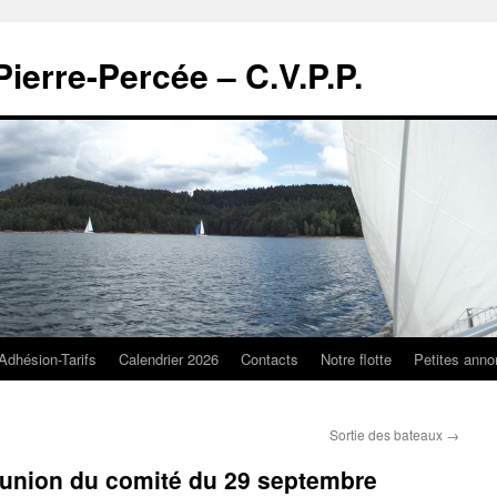
Pierre-Percée – C.V.P.P.
Adhésion-Tarifs
Calendrier 2026
Contacts
Notre flotte
Petites ann
Sortie des bateaux
→
éunion du comité du 29 septembre