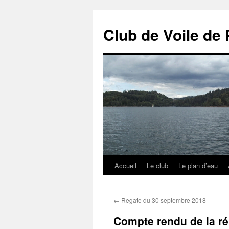
Club de Voile de 
Accueil
Le club
Le plan d’eau
Aller
au
←
Regate du 30 septembre 2018
contenu
Compte rendu de la r