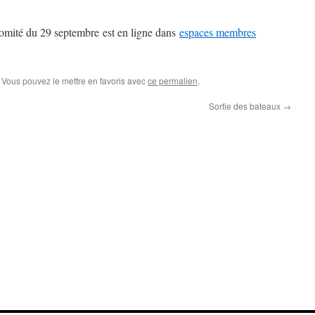
omité du 29 septembre est en ligne dans
espaces membres
. Vous pouvez le mettre en favoris avec
ce permalien
.
Sortie des bateaux
→