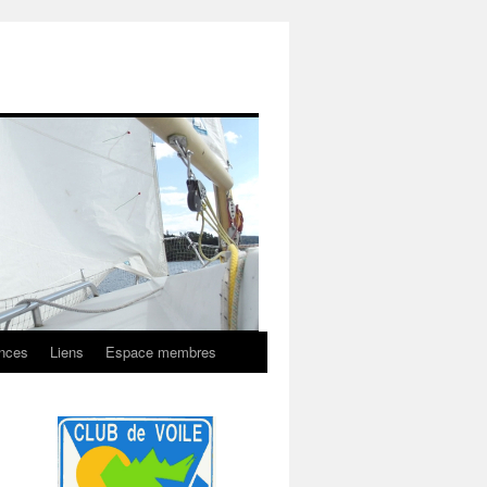
onces
Liens
Espace membres