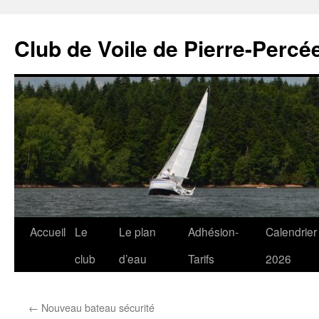
Club de Voile de Pierre-Percée
Aller
Accueil
Le
Le plan
Adhésion-
Calendrier
au
club
d’eau
Tarifs
2026
contenu
←
Nouveau bateau sécurité