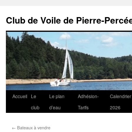
Club de Voile de Pierre-Percée
Aller
Accueil
Le
Le plan
Adhésion-
Calendrier
au
club
d’eau
Tarifs
2026
contenu
←
Bateaux à vendre