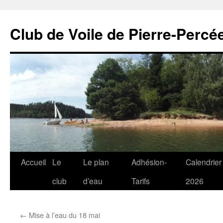
Club de Voile de Pierre-Percée
Aller
Accueil
Le
Le plan
Adhésion-
Calendrier
au
club
d’eau
Tarifs
2026
contenu
←
Mise à l’eau du 18 mai