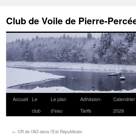
Club de Voile de Pierre-Percée
Aller
Accueil
Le
Le plan
Adhésion-
Calendrier
au
club
d’eau
Tarifs
2026
contenu
←
CR de l’AG dans l’Est Républicain