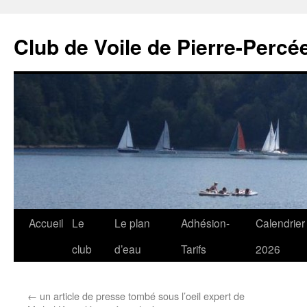
Club de Voile de Pierre-Percée
Aller
Accueil
Le
Le plan
Adhésion-
Calendrier
au
club
d’eau
Tarifs
2026
contenu
←
un article de presse tombé sous l’oeil expert de