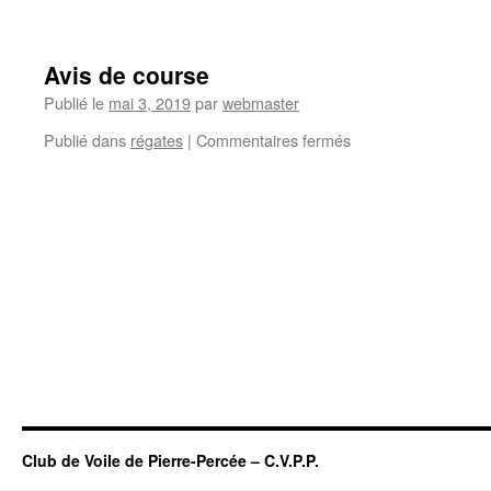
Avis de course
Publié le
mai 3, 2019
par
webmaster
sur
Publié dans
régates
|
Commentaires fermés
Avis
de
course
Club de Voile de Pierre-Percée – C.V.P.P.