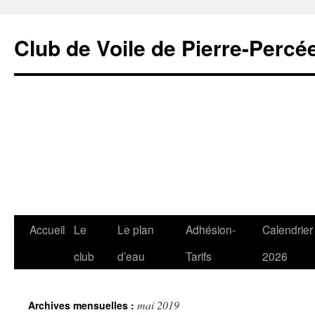
Club de Voile de Pierre-Percée
Aller
Accueil
Le
Le plan
Adhésion-
Calendrier
au
club
d’eau
Tarifs
2026
contenu
mai 2019
Archives mensuelles :