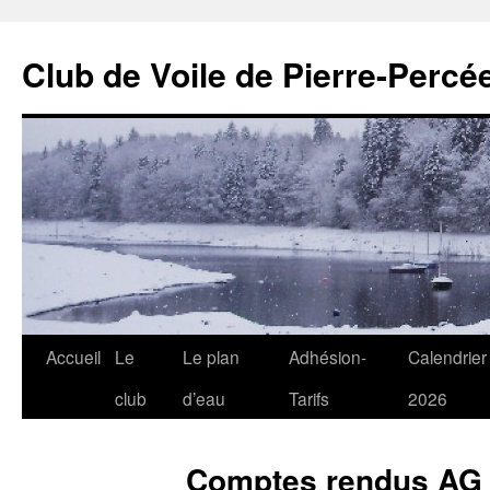
Club de Voile de Pierre-Percée
Aller
Accueil
Le
Le plan
Adhésion-
Calendrier
au
club
d’eau
Tarifs
2026
contenu
Comptes rendus AG